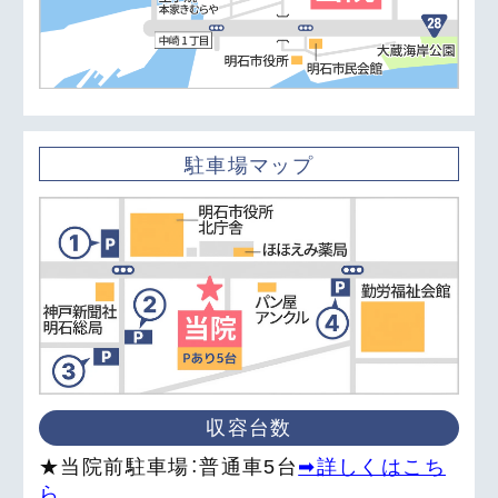
駐車場マップ
収容台数
★当院前駐車場：普通車5台
➡詳しくはこち
ら