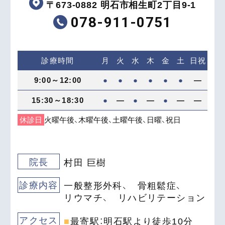
〒673-0882 明石市相生町2丁目9-1
078-911-0751
診療時間
月
火
水
木
金
土
日祝
9:00～12:00
●
●
●
●
●
●
―
15:30～18:30
●
―
●
―
●
―
―
休診日
火曜午後、木曜午後、土曜午後、日曜、祝日
院長
村田 巨樹
診療内容
一般整形外科、
骨粗鬆症、
リウマチ、
リハビリテーション
アクセス
最寄駅：明石駅より徒歩
10
分