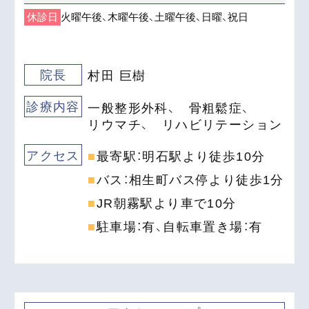
休診日
火曜午後、木曜午後、土曜午後、日曜、祝日
院長
村田 巨樹
診療内容
一般整形外科、
骨粗鬆症、
リウマチ、
リハビリテーション
アクセス
最寄駅：明石駅より徒歩
10
分
バス：相生町バス停より徒歩
1
分
JR朝霧駅より車で
10
分
駐車場：有、自転車置き場：有