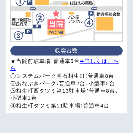
収容台数
★当院前駐車場：普通車5台
➡詳しくはこち
ら
①システムパーク明石相生町：普通車8台
②あなぶきパーク：普通車2台、小型車5台
③相生町西タツミ第13駐車場：普通車8台、
小型車1台
④相生町タツミ第11駐車場：普通車4台